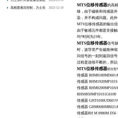
力士乐叶片泵在液压系统
2026-01-19
MTS位移传感器
配置与排气注意事项
的高
中的应用分析
高精度液压控制，力士乐
2025-12-10
移，由于磁铁和传感器并
换向阀提升生产效能
染，并不构成问题。此外
MTS位移传感器的输出
由于敏感元件都是非接触
均*时间为23年。
MTS位移传感器
信号
时，波导管产生磁致伸缩
问信号的一刻到返回信号
过程是连续不断的，所以
MTS位移传感器
部分型
传感器 RHM0180MD601A
传感器 RHM1920MP101S1
传感器 RHM0200MP10AS
RHS0850MP101S1G6100
传感器 GHT0100UD601V
传感器 GHM0680MR021
传感器RH M 0980M D56 1