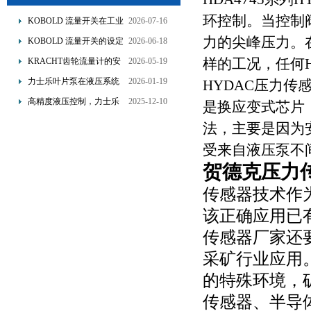
环控制。当控制
KOBOLD 流量开关在工业
2026-07-16
管道水流量监测中的应用
力的尖峰压力。
KOBOLD 流量开关的设定
2026-06-18
优势概述
流量调节与刻度指示
样的工况，任何
KRACHT齿轮流量计的安
2026-05-19
装要求：直管段、过滤器
力士乐叶片泵在液压系统
2026-01-19
HYDAC压力传
配置与排气注意事项
中的应用分析
高精度液压控制，力士乐
2025-12-10
是换应变式芯片
换向阀提升生产效能
法，主要是因为
受来自液压泵不
贺德克压力
传感器技术作
该正确应用已
传感器厂家还
采矿行业应用
的特殊环境，矿
传感器、半导体