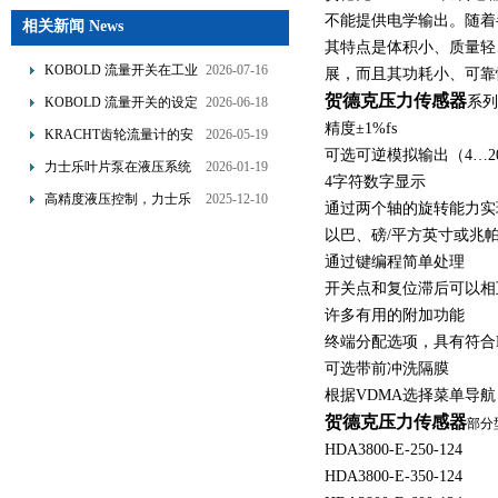
不能提供电学输出。随着
相关新闻 News
其特点是体积小、质量轻
KOBOLD 流量开关在工业
2026-07-16
展，而且其功耗小、可靠
管道水流量监测中的应用
贺德克压力传感器
系列
KOBOLD 流量开关的设定
2026-06-18
优势概述
精度±1%fs
流量调节与刻度指示
KRACHT齿轮流量计的安
2026-05-19
可选可逆模拟输出（4…20
装要求：直管段、过滤器
力士乐叶片泵在液压系统
2026-01-19
4字符数字显示
配置与排气注意事项
中的应用分析
高精度液压控制，力士乐
2025-12-10
通过两个轴的旋转能力实
换向阀提升生产效能
以巴、磅/平方英寸或兆
通过键编程简单处理
开关点和复位滞后可以相
许多有用的附加功能
终端分配选项，具有符合D
可选带前冲洗隔膜
根据VDMA选择菜单导航（单
贺德克压力传感器
部分
HDA3800-E-250-124
HDA3800-E-350-124