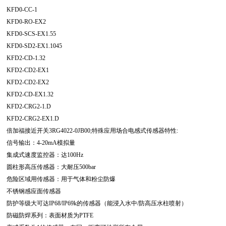
KFD0-CC-1
KFD0-RO-EX2
KFD0-SCS-EX1.55
KFD0-SD2-EX1.1045
KFD2-CD-1.32
KFD2-CD2-EX1
KFD2-CD2-EX2
KFD2-CD-EX1.32
KFD2-CRG2-1.D
KFD2-CRG2-EX1.D
倍加福接近开关3RG4022-0JB00;特殊应用场合电感式传感器特性:
信号输出：4-20mA模拟量
集成式速度监控器：达100Hz
圆柱形高压传感器：大耐压500bar
危险区域用传感器：用于气体和粉尘防爆
不锈钢感应面传感器
防护等级大可达IP68/IP69k的传感器（能浸入水中/防高压水柱喷射）
防磁防焊系列：表面材质为PTFE