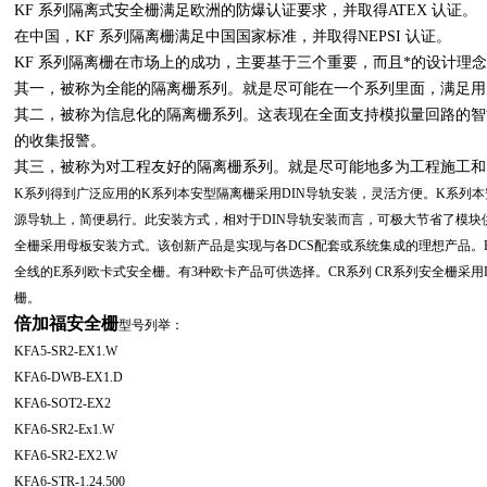
KF 系列隔离式安全栅满足欧洲的防爆认证要求，并取得ATEX 认证。
在中国，KF 系列隔离栅满足中国国家标准，并取得NEPSI 认证。
KF 系列隔离栅在市场上的成功，主要基于三个重要，而且*的设计理
其一，被称为全能的隔离栅系列。就是尽可能在一个系列里面，满足用
其二，被称为信息化的隔离栅系列。这表现在全面支持模拟量回路的智
的收集报警。
其三，被称为对工程友好的隔离栅系列。就是尽可能地多为工程施工和
K系列得到广泛应用的K系列本安型隔离栅采用DIN导轨安装，灵活方便。K系列本
源导轨上，简便易行。此安装方式，相对于DIN导轨安装而言，可极大节省了模块
全栅采用母板安装方式。该创新产品是实现与各DCS配套或系统集成的理想产品。E系列
全线的E系列欧卡式安全栅。有3种欧卡产品可供选择。CR系列 CR系列安全栅采用
栅。
倍加福安全栅
型号列举：
KFA5-SR2-EX1.W
KFA6-DWB-EX1.D
KFA6-SOT2-EX2
KFA6-SR2-Ex1.W
KFA6-SR2-EX2.W
KFA6-STR-1.24.500