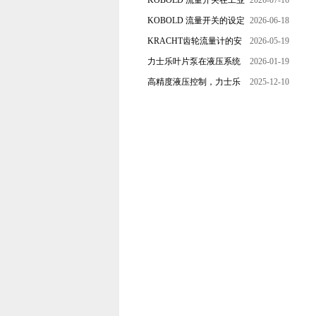
KOBOLD 流量开关在工业
2026-07-16
管道水流量监测中的应用
KOBOLD 流量开关的设定
2026-06-18
优势概述
流量调节与刻度指示
KRACHT齿轮流量计的安
2026-05-19
装要求：直管段、过滤器
力士乐叶片泵在液压系统
2026-01-19
配置与排气注意事项
中的应用分析
高精度液压控制，力士乐
2025-12-10
换向阀提升生产效能