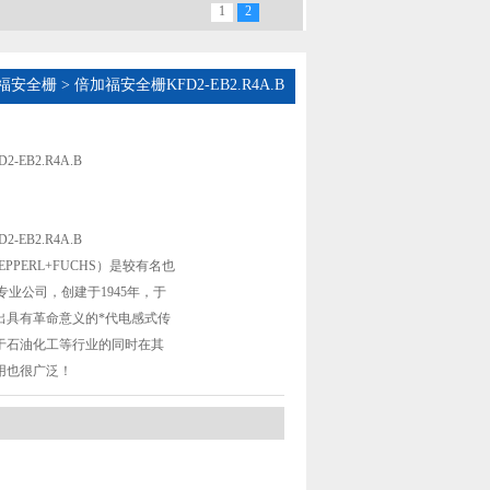
1
2
福安全栅
> 倍加福安全栅KFD2-EB2.R4A.B
-EB2.R4A.B
-EB2.R4A.B
EPPERL+FUCHS）是较有名也
器专业公司，创建于1945年，于
推出具有革命意义的*代电感式传
于石油化工等行业的同时在其
用也很广泛！