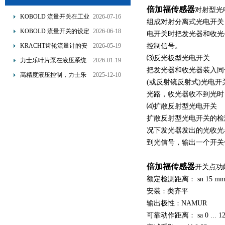
倍加福传感器
对射型光
KOBOLD 流量开关在工业
2026-07-16
组成对射分离式光电开关
管道水流量监测中的应用
KOBOLD 流量开关的设定
2026-06-18
电开关时把发光器和收光
优势概述
流量调节与刻度指示
KRACHT齿轮流量计的安
2026-05-19
控制信号。
装要求：直管段、过滤器
⑶反光板型光电开关
力士乐叶片泵在液压系统
2026-01-19
配置与排气注意事项
把发光器和收光器装入同
中的应用分析
高精度液压控制，力士乐
2025-12-10
(或反射镜反射式)光电
换向阀提升生产效能
光路，收光器收不到光时
⑷扩散反射型光电开关
扩散反射型光电开关的检
况下发光器发出的光收光
到光信号，输出一个开关
倍加福传感器
开关点功能
额定检测距离
：
sn 15 m
安装
：
类齐平
输出极性
：
NAMUR
可靠动作距离
：
sa 0 ... 