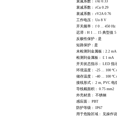
衰减系数
：
rAl 0.33
衰减系数
：
rCu 0.29
衰减系数
：
rV2A 0.76
工作电压
：
Uo 8 V
开关频率
：
f 0 ... 450 Hz
迟滞
：
H 1 ... 15 典型值 5
反极性保护
：
是
短路保护
：
是
未检测到金属板
：
2.2 mA
检测到金属板
：
£ 1 mA
开关状态指示
：
LED 
环境温度
：
-25 ... 100 ºC 
储存温度
：
-40 ... 100 ºC 
接线形式
：
2 m, PVC 电
导线截面积
：
0.75 mm2
外壳材质
：
不锈钢
感应面
：
PBT
防护等级
：
IP67
用于危险区域
：
见操作说