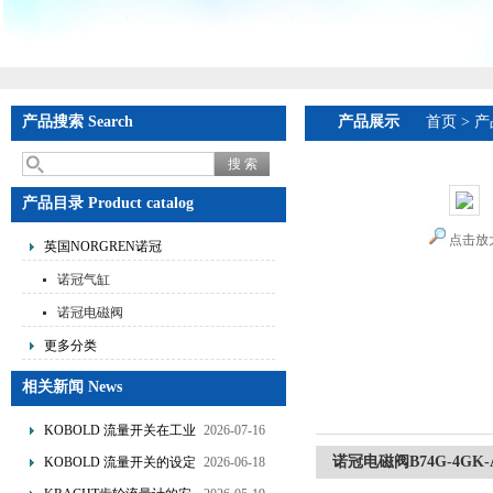
产品搜索 Search
产品展示
首页
>
产
产品目录 Product catalog
点击放
英国NORGREN诺冠
诺冠气缸
诺冠电磁阀
更多分类
相关新闻 News
KOBOLD 流量开关在工业
2026-07-16
管道水流量监测中的应用
诺冠电磁阀B74G-4GK
KOBOLD 流量开关的设定
2026-06-18
优势概述
流量调节与刻度指示