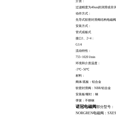
介质：
过滤精度为40um的润滑或非
动作方式：
先导式软密封滑阀结构电磁阀
安装方式：
管式或板式
接口1、2+4：
G1/4
流动特性：
755~1020 l/min
环境和介质温度：
-5℃~50℃
材料：
阀体/底板：铝合金
软密封滑阀：NBR/铝合金
安装板/螺钉：钢
弹簧：不锈钢
诺冠电磁阀
部分型号：
NORGREN电磁阀：SXE9573