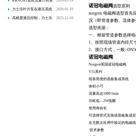
KRACHT齿轮流量计的安
2026-05-19
诺冠电磁阀
选型原则
装要求：直管段、过滤器
力士乐叶片泵在液压系统
2026-01-19
norgren 电磁阀选
配置与排气注意事项
中的应用分析
高精度液压控制，力士乐
2025-12-10
况（即管道参数、流体参
换向阀提升生产效能
选型依据：
一、根据管道参数选择电
1、按照现场管道内径尺
2、接口方式，一般>DN
诺冠电磁阀
Norgren英国诺冠电磁阀
V51系列
组装简便的底板集成系统
体积小巧
流量高达1000 l/min
功耗低—2W线圈
使用寿命长
可选择管式安装或底板集成安
在无数次应用中验证的电磁线
技术参数