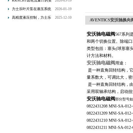
KRACHT齿轮流量计的安
2026-05-19
装要求：直管段、过滤器
力士乐叶片泵在液压系统
2026-01-19
配置与排气注意事项
中的应用分析
高精度液压控制，力士乐
2025-12-10
AVENTICS安沃驰换向阀5
换向阀提升生产效能
安沃驰电磁阀
567系
和两个切换位置。除端口
类型包括：塞头(球形塞
计方法和材料。
安沃驰电磁阀
用途：
是一种直角回转结构，它
量系数大，可调比大，密
是一种直角回转结构，由
采用双轴承结构，启动扭
安沃驰电磁阀
部分型号如
0822431208 MNI-SA-012-
0822431209 MNI-SA-012-
0822431210 MNI-SA-012-
0822431211 MNI-SA-012-