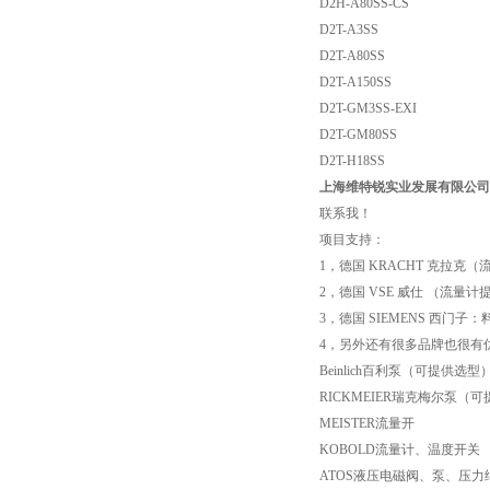
D2H-A80SS-CS
D2T-A3SS
D2T-A80SS
D2T-A150SS
D2T-GM3SS-EXI
D2T-GM80SS
D2T-H18SS
上海维特锐实业发展有限公司
联系我！
项目支持：
1，德国 KRACHT 克拉
2，德国 VSE 威仕 （流
3，德国 SIEMENS 西
4，另外还有很多品牌也很有
Beinlich百利泵（可提供选型
RICKMEIER瑞克梅尔泵（
MEISTER流量开
KOBOLD流量计、温度开关
ATOS液压电磁阀、泵、压力