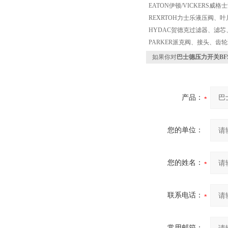
EATON伊顿/VICKERS威格
REXRTOH力士乐液压阀、叶
HYDAC贺德克过滤器、滤芯
PARKER派克阀、接头、齿
如果你对
巴士德压力开关BFS-2
产品：
您的单位：
您的姓名：
联系电话：
常用邮箱：