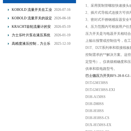
1、采用英制管螺纹快速接头
KOBOLD 流量开关在工业
2026-07-16
2、插片式导线式连接方可供
管道水流量监测中的应用
KOBOLD 流量开关的设定
2026-06-18
3、密封式不锈钢感应器安全
优势概述
流量调节与刻度指示
KRACHT齿轮流量计的安
2026-05-19
4、压力范围内可根据用户任
装要求：直管段、过滤器
压力开关是与电器开关相结合
力士乐叶片泵在液压系统
2026-01-19
配置与排气注意事项
上输出报警或控制信号，在工
中的应用分析
高精度液压控制，力士乐
2025-12-10
D1T、D2T系列单和双接线板
换向阀提升生产效能
控制需求的**解决方案。这些
定型号）。仪表级精确度和压力
供单和双电路型号。
巴士德压力开关BFS-20-0-G1-
D1T-GM150SS
D1T-GM150SS-EXI
D1H-A150SS
D1H-D80SS
D1H-H18SS
D1H-H18SS-CS
D1X-H150SS-EX